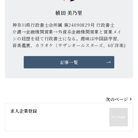
植田 美乃里
神奈川県行政書士会所属 第24090829号 行政書士
介護→金融機関営業→外資系金融機関営業と営業メイ
ンの経歴を経て行政書士になる。趣味は中国語学習、
音楽鑑賞、カラオケ（サザンオールスターズ、60’洋楽)
記事一覧
投
次のページ
稿
求人企業登録
ナ
ビ