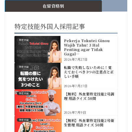
在留資格別
特定技能外国人採用記事
Pekerja Tokutei Ginou
特定技能
Wajib Tahu! 3 Hal
Penting agar Tidak
Gagal…
2026年7月27日
転職で失敗しないために！覚
特定技能
えておくべき3つの注意点と正
しい手順
2026年7月27日
【無料】外食業特定技能2号調
特定技能
理 用語クイズ 50問
2026年7月9日
【無料】外食業特定技能2号衛
特定技能
生管理 用語クイズ 50問