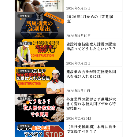
2026年5月15日
2026年4月からの【定期届
特定技能
出】
2026年4月10日
建設特定技能受入計画の認定
特定技能
申請ってどうしたらいい？？
2026年3月12日
建設業の会社が特定技能外国
特定技能
人を受け入れるには
2026年3月11日
外食業界の就労ビザ運用が大
特定技能
きく変わる――技人国ビザから特
定技能へ
2026年2月26日
【自社支援業務】本当に自社
特定技能
で支援すべき？？