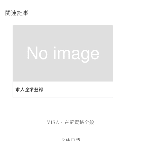
ゲ
ー
関連記事
シ
ョ
ン
求人企業登録
VISA・在留資格全般
永住申請