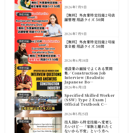
2026年7月9日
【無料】外食業特定技能2号店
特定技能
舗管理 用語クイズ 50問
2026年7月9日
【無料】外食業特定技能2号接
特定技能
客全般 用語クイズ 50問
2026年6月18日
建設業の面接でよくある質問
特定技能
集／Construction Job
Interview (Realistic
Japanese Bo…
2026年6月1日
Specified Skilled Worker
特定技能
(SSW) Type 2 Exam |
Official Textbook C…
2026年5月25日
技人国から特定技能へ変更し
特定技能
たいけど…「家族と離れたく
ないから不安」という方へ