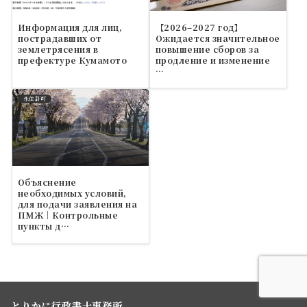
Информация для лиц,
【2026–2027 год】
пострадавших от
Ожидается значительное
землетрясения в
повышение сборов за
префектуре Кумамото
продление и изменение
…
永住許可
Объяснение
необходимых условий,
для подачи заявления на
ПМЖ｜Контрольные
пункты д…
とりかに行政書士事務所