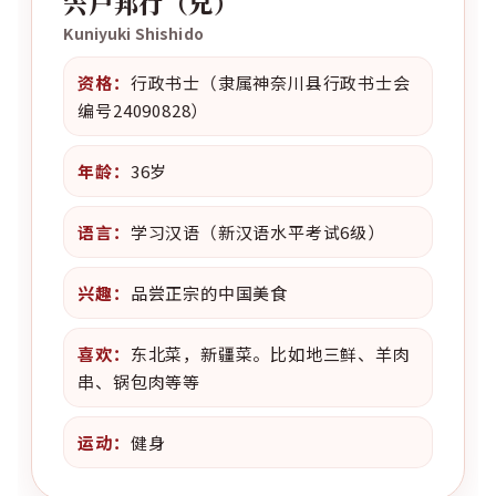
宍户邦行（兄）
Kuniyuki Shishido
资格：
行政书士（隶属神奈川县行政书士会
编号24090828）
年龄：
36岁
语言：
学习汉语（新汉语水平考试6级）
兴趣：
品尝正宗的中国美食
喜欢：
东北菜，新疆菜。比如地三鲜、羊肉
串、锅包肉等等
运动：
健身