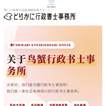
MENU
安心と納得の在留資格取得サポート
TORIKANI GYOSEISHOSHI OFFICE
关于
鸟蟹行政书士事
务所
大家好，我们是鸟蟹行政书士事务所！
我们是一家在日本神奈川的行政书士事务所。
可中文咨询
签证申请
在留资格变更
永住申请