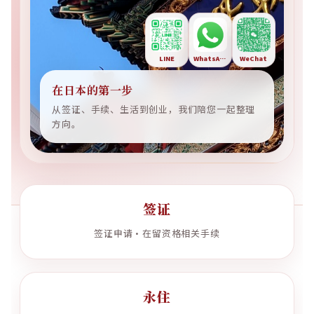
LINE
WhatsApp
WeChat
在日本的第一步
从签证、手续、生活到创业，我们陪您一起整理
方向。
签证
签证申请・在留资格相关手续
永住