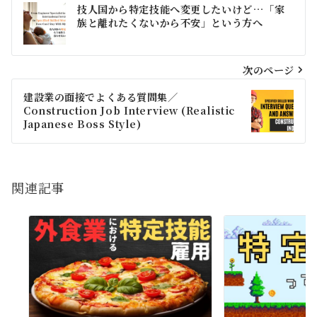
投
技人国から特定技能へ変更したいけど…「家
稿
族と離れたくないから不安」という方へ
ナ
ビ
次のページ
ゲ
建設業の面接でよくある質問集／
Construction Job Interview (Realistic
ー
Japanese Boss Style)
シ
ョ
関連記事
ン