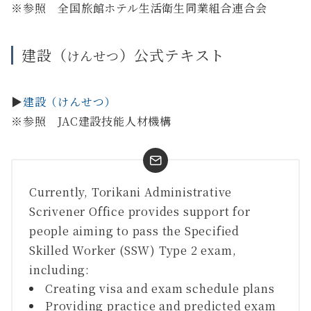
※参照 全国旅館ホテル生活衛生同業組合連合会
建設（
）公式テキスト
けんせつ
▶
建設（けんせつ）
※参照 JAC建設技能人材機構
Currently, Torikani Administrative
Scrivener Office provides support for
people aiming to pass the Specified
Skilled Worker (SSW) Type 2 exam,
including:
Creating visa and exam schedule plans
Providing practice and predicted exam