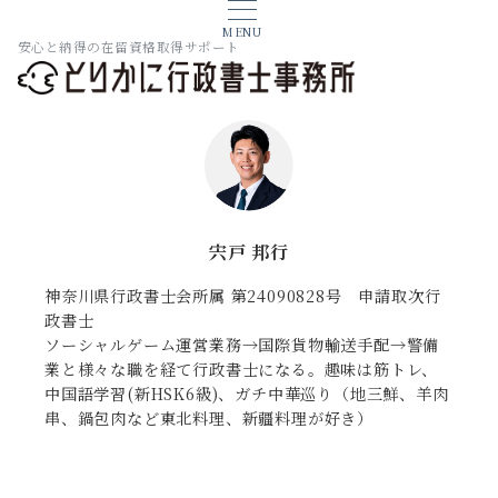
MENU
安心と納得の在留資格取得サポート
宍戸 邦行
神奈川県行政書士会所属 第24090828号 申請取次行
政書士
ソーシャルゲーム運営業務→国際貨物輸送手配→警備
業と様々な職を経て行政書士になる。趣味は筋トレ、
中国語学習(新HSK6級)、ガチ中華巡り（地三鮮、羊肉
串、鍋包肉など東北料理、新疆料理が好き）