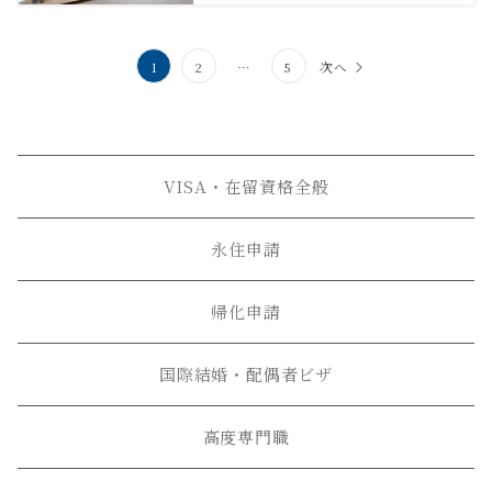
投
1
2
…
5
次へ
稿
の
ペ
VISA・在留資格全般
ー
ジ
永住申請
送
帰化申請
り
国際結婚・配偶者ビザ
高度専門職