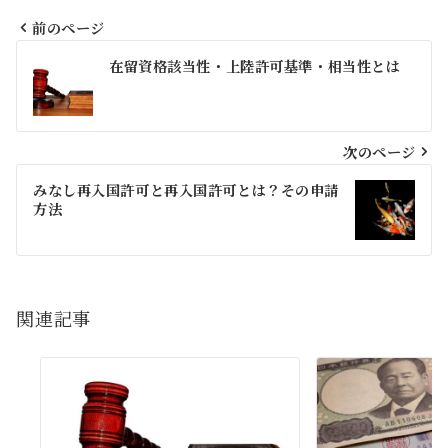
前のページ
投
在留資格該当性・上陸許可基準・相当性とは
稿
ナ
ビ
次のページ
ゲ
みなし再入国許可と再入国許可とは？その申請
方法
ー
シ
ョ
関連記事
ン