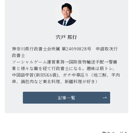
宍戸 邦行
神奈川県行政書士会所属 第24090828号 申請取次行
政書士
ソーシャルゲーム運営業務→国際貨物輸送手配→警備
業と様々な職を経て行政書士になる。趣味は筋トレ、
中国語学習(新HSK6級)、ガチ中華巡り（地三鮮、羊肉
串、鍋包肉など東北料理、新疆料理が好き）
記事一覧
投