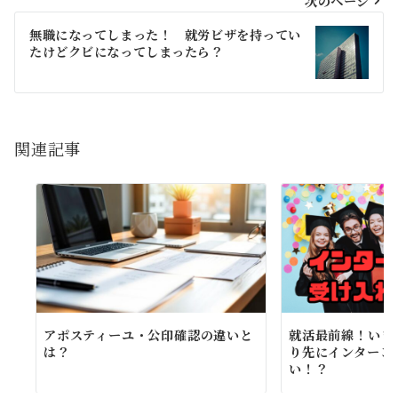
次のページ
稿
無職になってしまった！ 就労ビザを持ってい
たけどクビになってしまったら？
ナ
ビ
ゲ
ー
関連記事
シ
ョ
ン
アポスティーユ・公印確認の違いと
就活最前線！いき
は？
り先にインターン
い！？