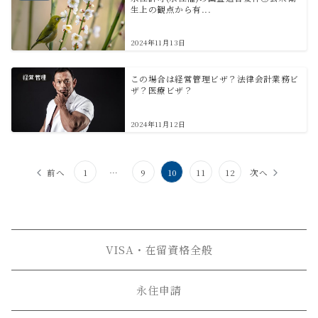
生上の観点から有...
2024年11月13日
経営管理
この場合は経営管理ビザ？法律会計業務ビ
ザ？医療ビザ？
2024年11月12日
前へ
1
…
9
10
11
12
次へ
VISA・在留資格全般
永住申請