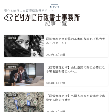
MENU
安心と納得の在留資格取得サポート
記事一覧
経営管理
経営管理ビザ取得の基本的な流れ（協力者
ありパターン）
2024年11月28日
経営管理
【経営管理ビザ】会社登記の際に必要にな
る署名証明書につい...
2024年11月27日
経営管理
【経営管理ビザ】外国人の方が資本金を出
資する際の注意点
2024年11月26日