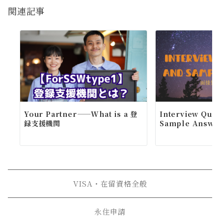
ー
関連記事
シ
ョ
ン
Your Partner——What is a 登
Interview Ques
録支援機関
Sample Answe.
VISA・在留資格全般
永住申請