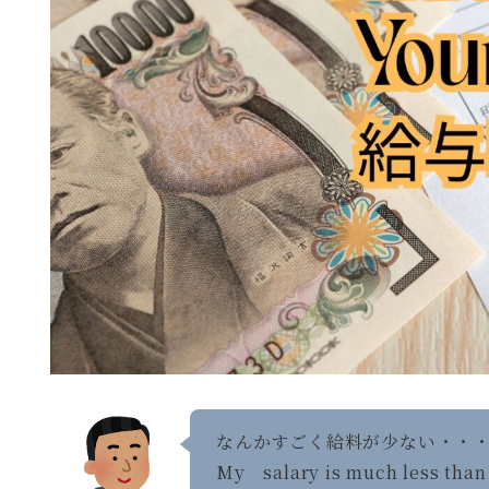
なんかすごく給料が少な
My salary is much less than