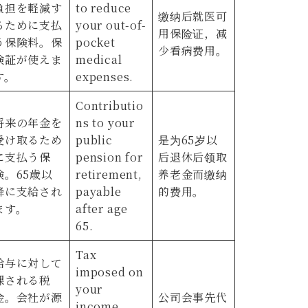
負担を軽減す
to reduce
缴纳后就医可
るために支払
your out-of-
用保险证，减
う保険料。保
pocket
少看病费用。
険証が使えま
medical
す。
expenses.
Contributio
将来の年金を
ns to your
受け取るため
public
是为65岁以
に支払う保
pension for
后退休后领取
険。65歳以
retirement,
养老金而缴纳
降に支給され
payable
的费用。
ます。
after age
65.
Tax
給与に対して
imposed on
課される税
your
金。会社が源
公司会事先代
income,