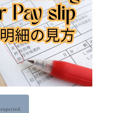
い・・・
 expected..