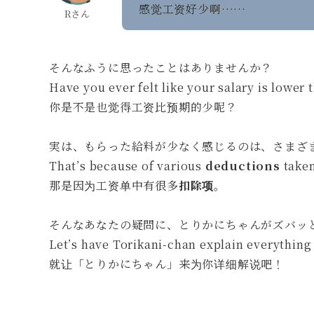
感觉工资好少啊……
Rさん
そんなふうに思ったことはありませんか？
Have you ever felt like your salary is lower
你是不是也觉得工资比预期的少呢？
実は、もらった給料が少なく感じるのは、さまざ
That’s because of various
deductions
taken
那是因为工资单中有很多
扣除项
。
そんなあなたの疑問に、とりかにちゃんがズバッ
Let’s have Torikani-chan explain everything 
就让「とりかにちゃん」来为你详细解说吧！