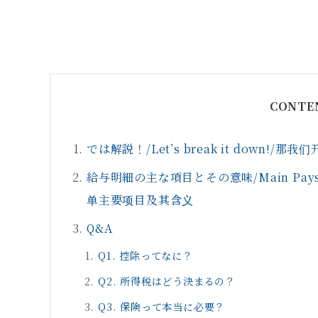
CONTE
では解説！/Let’s break it down!/那
給与明細の主な項目とその意味/Main Payslip 
单主要项目及其含义
Q&A
Q1. 控除ってなに？
Q2. 所得税はどう決まるの？
Q3. 保険って本当に必要？