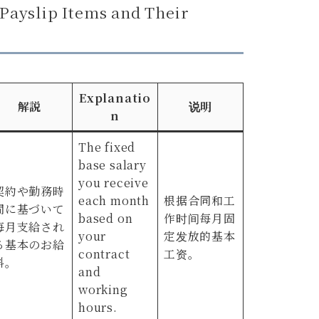
ip Items and Their
Explanatio
解説
说明
n
The fixed
base salary
you receive
契約や勤務時
each month
根据合同和工
間に基づいて
based on
作时间每月固
毎月支給され
your
定发放的基本
る基本のお給
contract
工资。
料。
and
working
hours.