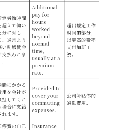
Additional
pay for
所定労働時間
hours
を超えて働い
超出规定工作
worked
た分に対し
时间的部分，
beyond
て、通常より
以更高的费率
normal
高い割増賃金
支付加班工
time,
が支払われま
资。
usually at a
す。
premium
rate.
通勤にかかる
Provided to
費用を会社が
cover your
公司补贴你的
負担してくれ
commuting
通勤费用。
る場合に支給
expenses.
されます。
医療費の自己
Insurance