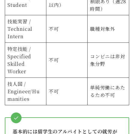
制限あり（週28
Student
以内）
時間）
技能実習 /
Technical
不可
職種対象外
Intern
特定技能 /
Specified
コンビニは非対
不可
Skilled
象分野
Worker
技人国 /
単純労働にあた
Engineer/Hu
不可
るため不可
manities
基本的には留学生のアルバイトとしての就労が