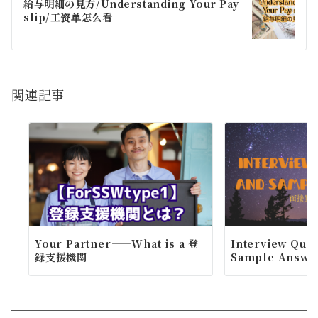
ゲ
給与明細の見方/Understanding Your Pay
slip/工资单怎么看
ー
シ
ョ
関連記事
ン
Your Partner——What is a 登
Interview Ques
録支援機関
Sample Answe.