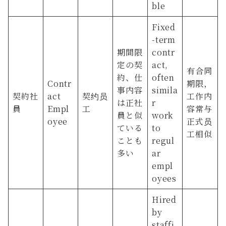
ble
Fixed
-term
期間限
contr
定の契
act,
有合同
約、仕
often
Contr
期限，
事内容
simila
契約社
act
契约员
工作内
は正社
r
員
Empl
工
容常与
員と似
work
oyee
正式员
ている
to
工相似
ことも
regul
多い
ar
empl
oyees
Hired
by
staffi