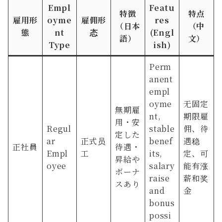
Empl
Featu
特徴
特点
雇用形
oyme
雇佣形
res
（日本
（中
態
nt
态
(Engl
語）
文）
Type
ish)
Perm
anent
empl
oyme
无固定
無期雇
nt,
期限雇
用・安
Regul
stable
佣、待
定した
ar
正式员
benef
遇稳
正社員
待遇・
Empl
工
its,
定、可
昇給や
oyee
salary
能有涨
ボーナ
raise
薪和奖
スあり
and
金
bonus
possi