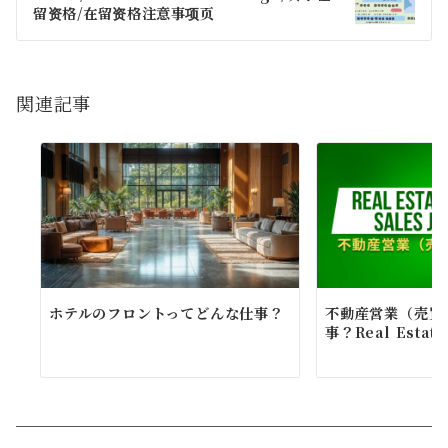
ー
留资格/在留资格注意事项页
シ
ョ
関連記事
ン
ホテルのフロントってどんな仕事？
不動産営業（売買
事？Real Estate