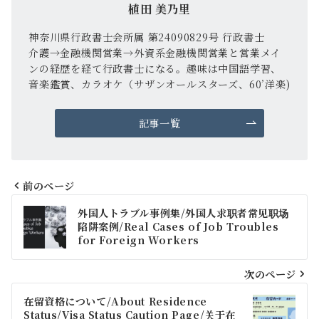
植田 美乃里
神奈川県行政書士会所属 第24090829号 行政書士
介護→金融機関営業→外資系金融機関営業と営業メイ
ンの経歴を経て行政書士になる。趣味は中国語学習、
音楽鑑賞、カラオケ（サザンオールスターズ、60’洋楽)
記事一覧
前のページ
投
外国人トラブル事例集/外国人求职者常见职场
稿
陷阱案例/Real Cases of Job Troubles
for Foreign Workers
ナ
ビ
次のページ
ゲ
在留資格について/About Residence
Status/Visa Status Caution Page/关于在