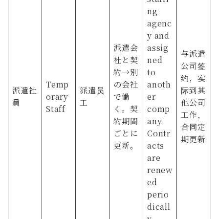
ng
agenc
y and
派遣会
assig
与派遣
社と契
ned
公司签
約→別
to
约，实
Temp
の会社
anoth
派遣社
派遣员
际到其
orary
で働
er
員
工
他公司
Staff
く。契
comp
工作，
約期間
any.
合同定
ごとに
Contr
期更新
更新。
acts
are
renew
ed
perio
dicall
y.