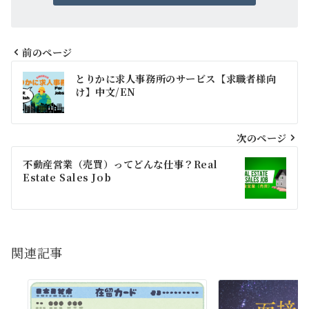
前のページ
投
とりかに求人事務所のサービス【求職者様向
稿
け】中文/EN
ナ
ビ
次のページ
ゲ
不動産営業（売買）ってどんな仕事？Real
Estate Sales Job
ー
シ
ョ
関連記事
ン