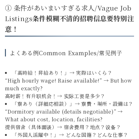
① 条件があいまいすぎる求人/Vague Job
Listings
条件模糊不清的招聘信息要特别注
意！
よくある例Common Examples/常见例子
「高時給！昇給あり！」→ 実際はいくら？
“High hourly wage! Raise available!” → But how
much exactly?
高时薪！有升职机会！→ 实际工资是多少？
「寮あり（詳細応相談）」→ 寮費・場所・設備は？
“Dormitory available (details negotiable)” →
What about cost, location, facilities?
提供宿舍（具体面谈）→ 宿舍费用？地点？设备？
「外国人活躍中！」→ どんな国籍？どんな仕事？