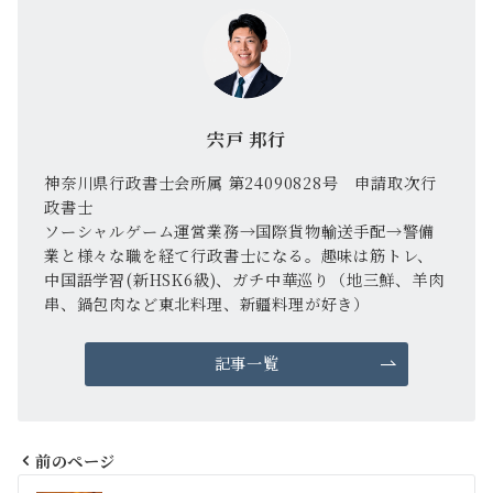
宍戸 邦行
神奈川県行政書士会所属 第24090828号 申請取次行
政書士
ソーシャルゲーム運営業務→国際貨物輸送手配→警備
業と様々な職を経て行政書士になる。趣味は筋トレ、
中国語学習(新HSK6級)、ガチ中華巡り（地三鮮、羊肉
串、鍋包肉など東北料理、新疆料理が好き）
記事一覧
前のページ
投