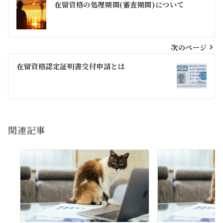
在留資格の処理期間(審査期間)について
稿
ナ
ビ
次のページ
ゲ
在留資格認定証明書交付申請とは
ー
シ
ョ
関連記事
ン