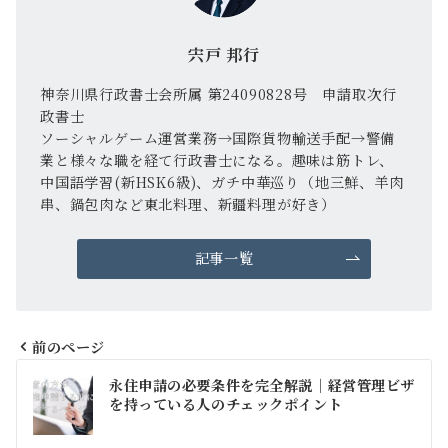
宍戸 邦行
神奈川県行政書士会所属 第24090828号 申請取次行
政書士
ソーシャルゲーム運営業務→国際貨物輸送手配→警備
業と様々な職を経て行政書士になる。趣味は筋トレ、
中国語学習(新HSK6級)、ガチ中華巡り（地三鮮、羊肉
串、鍋包肉など東北料理、新疆料理が好き）
記事一覧
前のページ
投
永住申請の必要条件を完全解説｜経営管理ビザ
稿
を持っている人のチェックポイント
ナ