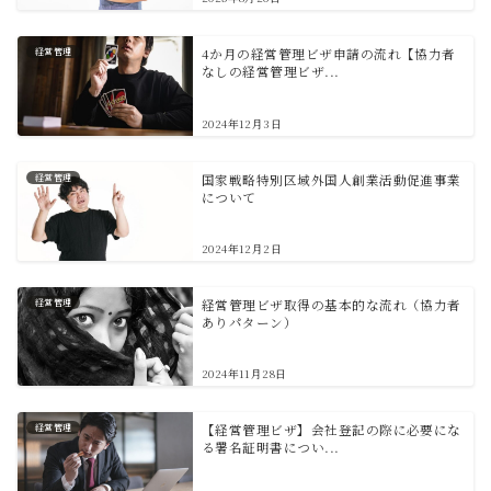
経営管理
4か月の経営管理ビザ申請の流れ【協力者
なしの経営管理ビザ...
2024年12月3日
経営管理
国家戦略特別区域外国人創業活動促進事業
について
2024年12月2日
経営管理
経営管理ビザ取得の基本的な流れ（協力者
ありパターン）
2024年11月28日
経営管理
【経営管理ビザ】会社登記の際に必要にな
る署名証明書につい...