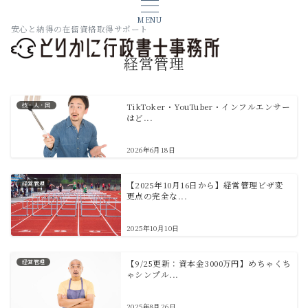
MENU
安心と納得の在留資格取得サポート
経営管理
技・人・国
TikToker・YouTuber・インフルエンサー
はど...
2026年6月18日
経営管理
【2025年10月16日から】経営管理ビザ変
更点の完全な...
2025年10月10日
経営管理
【9/25更新：資本金3000万円】めちゃくち
ゃシンプル...
2025年8月26日