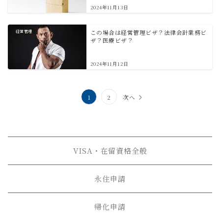
2024年11月13日
経営管理
この場合は経営管理ビザ？法律会計業務ビ
ザ？医療ビザ？
2024年11月12日
投
1
2
次へ
稿
の
ペ
VISA・在留資格全般
ー
ジ
永住申請
送
帰化申請
り