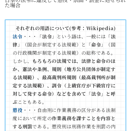
た場合
それぞれの用語について(参考：Wikipedia)
法令
・・・「
法令
」という語は、一般には「
法
律
」（国会が制定する法規範）と「
命令
」（国
の行政機関が制定する法規範）の総称である。
しかし、
もろもろの法規では、法律と命令のほ
か、憲法や条例、規則（地方公共団体が制定す
る法規範）、最高裁判所規則（最高裁判所が制
定する法規範）、訓令（上級官庁が下級官庁に
対して発する命令）などを含めて「法令」と呼
ぶ
こともある。
懲役
・・・自由刑に作業義務の区分がある法制
度において所定の
作業義務を課すことを内容と
する刑罰
である。懲役刑は刑務作業を刑罰の内