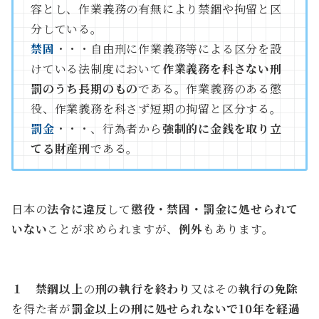
容とし、作業義務の有無により禁錮や拘留と区
分している。
禁固
・・・自由刑に作業義務等による区分を設
けている法制度において
作業義務を科さない刑
罰のうち長期のもの
である。作業義務のある懲
役、作業義務を科さず短期の拘留と区分する。
罰金
・・・、行為者から
強制的に金銭を取り立
てる財産刑
である。
日本の
法令に違反
して
懲役・禁固・罰金に処せられて
いない
ことが求められますが、
例外
もあります。
刑法第34条の2（刑の消滅）
１
禁錮以上
の
刑の執行を終わり
又はその
執行の免除
を得た者が
罰金以上の刑に処せられないで10年を経過