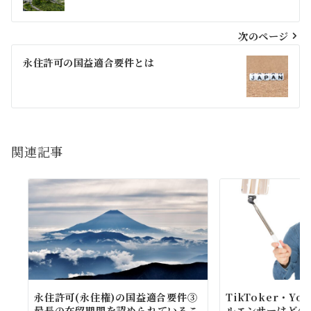
ナ
ビ
次のページ
ゲ
永住許可の国益適合要件とは
ー
シ
ョ
関連記事
ン
永住許可(永住権)の国益適合要件③
TikToker・Yo
最長の在留期間を認められているこ
ルエンサーはどの在