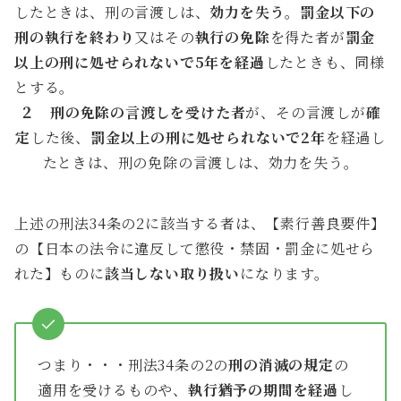
したときは、刑の言渡しは、
効力を失う
。
罰金以下の
刑の執行を終わり
又はその
執行の免除
を得た者が
罰金
以上の刑に処せられないで5年を経過
したときも、同様
とする。
２
刑の免除の言渡しを受けた者
が、その言渡しが
確
定
した後、
罰金以上の刑に処せられないで2年
を経過し
たときは、刑の免除の言渡しは、効力を失う。
上述の刑法34条の2に該当する者は、【素行善良要件】
の【日本の法令に違反して懲役・禁固・罰金に処せら
れた】ものに
該当しない取り扱い
になります。
つまり・・・刑法34条の2の
刑の消滅の規定
の
適用を受けるものや、
執行猶予の期間を経過
し