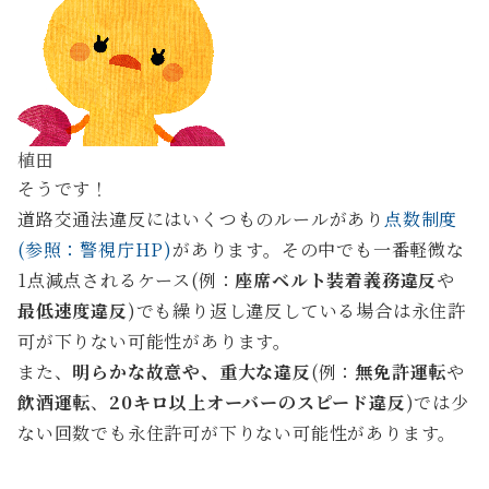
植田
そうです！
道路交通法違反にはいくつものルールがあり
点数制度
(参照：警視庁HP)
があります。その中でも一番軽微な
1点減点されるケース(例：
座席ベルト装着義務違反
や
最低速度違反
)でも繰り返し違反している場合は永住許
可が下りない可能性があります。
また、
明らかな故意や、重大な違反
(例：
無免許運転
や
飲酒運転
、
20キロ以上オーバーのスピード違反
)では少
ない回数でも永住許可が下りない可能性があります。