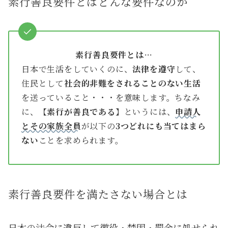
素行善良要件とはどんな要件なのか
素行善良要件とは…
日本で生活をしていくのに、
法律を遵守
して、
住民として
社会的非難をされることのない生活
を送っていること・・・を意味します。ちなみ
に、【
素行が善良である
】というには、
申請人
とその家族全員
が以下の
3つどれにも当てはまら
ない
ことを求められます。
素行善良要件を満たさない場合とは
日本の法令に違反して懲役・禁固・罰金に処せられ