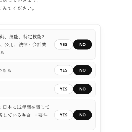
てみてください。
勤、技能、特定技能2
、公用、法律・会計業
YES
NO
る
である
YES
NO
YES
NO
：日本に12年間在留して
労している場合 → 要件
YES
NO