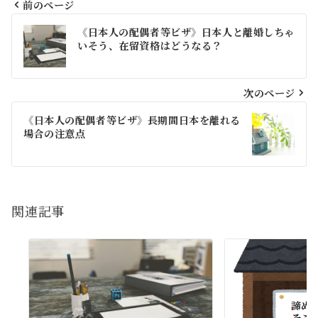
前のページ
投
《日本人の配偶者等ビザ》日本人と離婚しちゃ
稿
いそう、在留資格はどうなる？
ナ
ビ
次のページ
ゲ
《日本人の配偶者等ビザ》長期間日本を離れる
場合の注意点
ー
シ
ョ
関連記事
ン