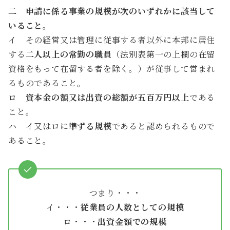
上陸基準省令 経営管理の項 下欄
二 申請に係る事業の規模が次のいずれかに該当して
いること。
イ その経営又は管理に従事する者以外に本邦に居住
する
二人以上の常勤の職員
（法別表第一の上欄の在留
資格をもって在留する者を除く。）が従事して営まれ
るものであること。
ロ
資本金の額又は出資の総額が五百万円以上
である
こと。
ハ イ又はロに
準ずる規模
であると認められるもので
あること。
つまり・・・
イ・・・
従業員の人数としての規模
ロ・・・
出資金額での規模