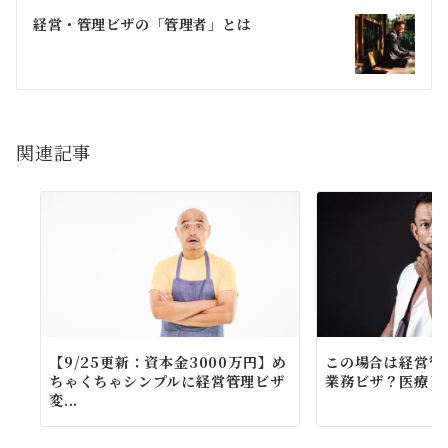
ゲ
経営・管理ビザの「管理者」とは
ー
シ
ョ
関連記事
ン
【9/25更新：資本金3000万円】め
この場合は経営管
ちゃくちゃシンプルに経営管理ビザ
業務ビザ？医療ビ
変...