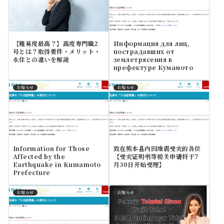
【難易度最高？】高度専門職2
Информация для лиц,
号とは？取得要件・メリット・
пострадавших от
永住との違いを解説
землетрясения в
префектуре Кумамото
お知らせ
お知らせ
Information for Those
致在熊本县内因地震受灾的各位
Affected by the
【受灾证明书等相关申请将于7
Earthquake in Kumamoto
月30日开始受理】
Prefecture
お知らせ
お知らせ