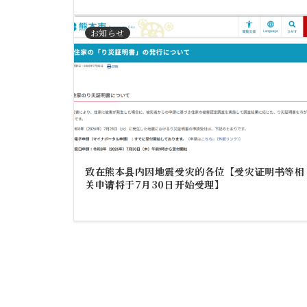
お知らせ
致在熊本县内因地震受灾的各位【受灾证明书等相
关申请将于7月30日开始受理】