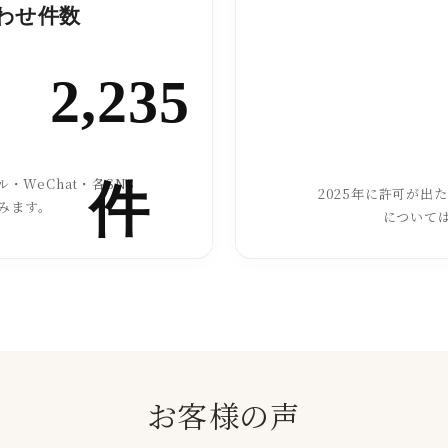
合わせ件数
2,235
・WeChat・各SNS
件
2025年に許可が出
みます。
について
お客様の声