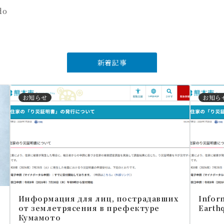
do
新着記事
お知らせ
お知ら
Информация для лиц, пострадавших
Inform
от землетрясения в префектуре
Earth
Кумамото