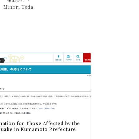
植田美乃里
Minori Ueda
せ
ation for Those Affected by the
quake in Kumamoto Prefecture