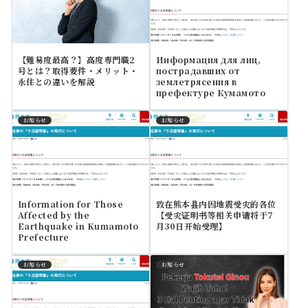
【難易度最高？】高度専門職2
Информация для лиц,
号とは？取得要件・メリット・
пострадавших от
永住との違いを解説
землетрясения в
префектуре Кумамото
お知らせ
お知らせ
Information for Those
致在熊本县内因地震受灾的各位
Affected by the
【受灾证明书等相关申请将于7
Earthquake in Kumamoto
月30日开始受理】
Prefecture
お知らせ
お知らせ