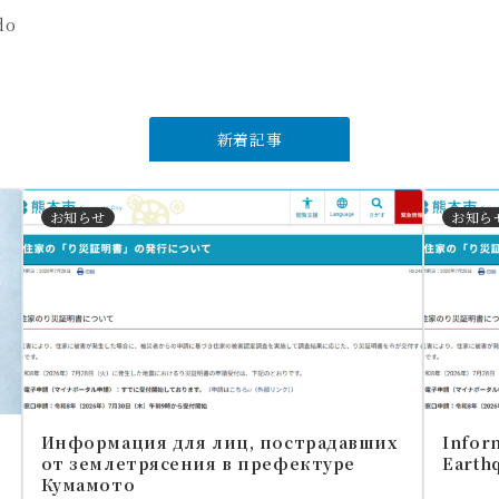
do
新着記事
お知らせ
お知ら
Информация для лиц, пострадавших
Inform
от землетрясения в префектуре
Earth
Кумамото