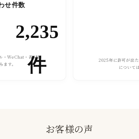
合わせ件数
2,235
・WeChat・各SNS
件
2025年に許可が出
みます。
について
お客様の声