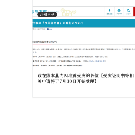
お知らせ
致在熊本县内因地震受灾的各位【受灾证明书等相
关申请将于7月30日开始受理】