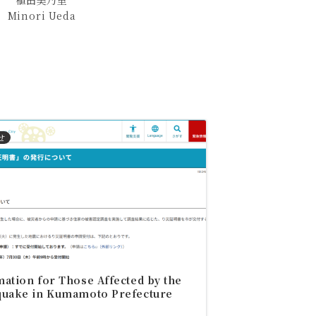
植田美乃里
Minori Ueda
せ
ation for Those Affected by the
quake in Kumamoto Prefecture