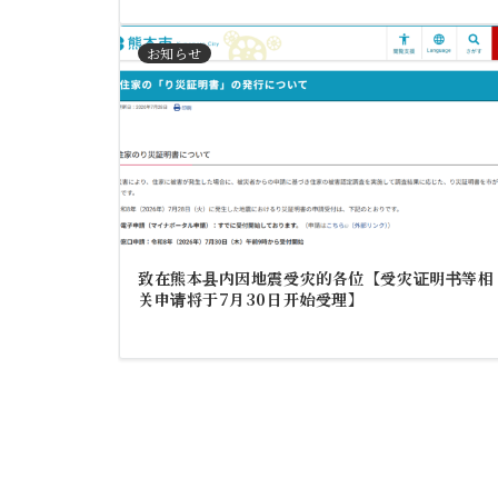
お知らせ
致在熊本县内因地震受灾的各位【受灾证明书等相
关申请将于7月30日开始受理】