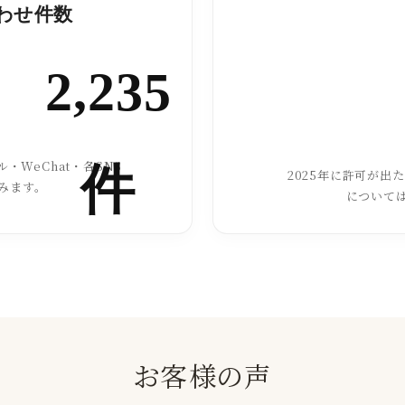
合わせ件数
2,235
・WeChat・各SNS
件
2025年に許可が出
みます。
について
お客様の声