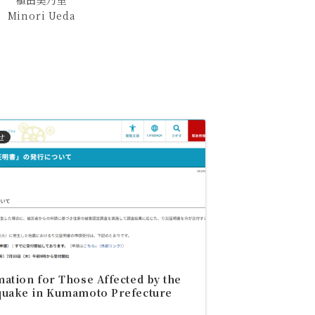
植田美乃里
Minori Ueda
せ
ation for Those Affected by the
quake in Kumamoto Prefecture