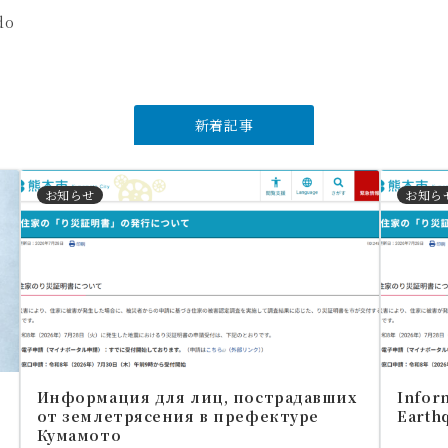
do
新着記事
お知らせ
お知ら
Информация для лиц, пострадавших
Inform
от землетрясения в префектуре
Earth
Кумамото