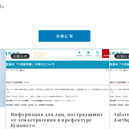
do
新着記事
お知らせ
お知ら
Информация для лиц, пострадавших
Inform
от землетрясения в префектуре
Earth
Кумамото