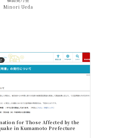
植田美乃里
Minori Ueda
せ
ation for Those Affected by the
quake in Kumamoto Prefecture