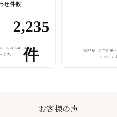
合わせ件数
2,235
・WeChat・各SNS
件
2025年に許可が出
みます。
について
お客様の声