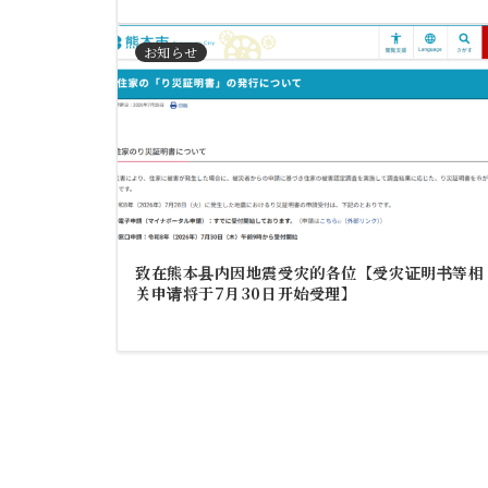
お知らせ
致在熊本县内因地震受灾的各位【受灾证明书等相
关申请将于7月30日开始受理】