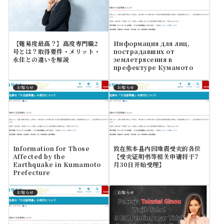
【難易度最高？】高度専門職2
Информация для лиц,
号とは？取得要件・メリット・
пострадавших от
永住との違いを解説
землетрясения в
префектуре Кумамото
お知らせ
お知らせ
Information for Those
致在熊本县内因地震受灾的各位
Affected by the
【受灾证明书等相关申请将于7
Earthquake in Kumamoto
月30日开始受理】
Prefecture
お知らせ
お知らせ