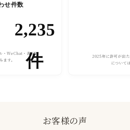
合わせ件数
2,235
・WeChat・各SNS
件
2025年に許可が出
みます。
について
お客様の声