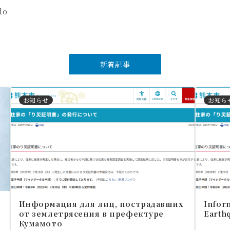
do
新着記事
お知らせ
お知ら
Информация для лиц, пострадавших
Inform
от землетрясения в префектуре
Earth
Кумамото