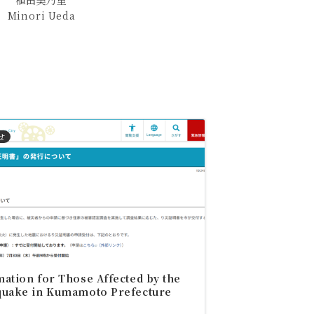
植田美乃里
Minori Ueda
せ
ation for Those Affected by the
quake in Kumamoto Prefecture