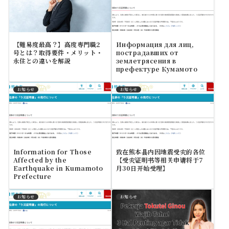
【難易度最高？】高度専門職2
Информация для лиц,
号とは？取得要件・メリット・
пострадавших от
永住との違いを解説
землетрясения в
префектуре Кумамото
お知らせ
お知らせ
Information for Those
致在熊本县内因地震受灾的各位
Affected by the
【受灾证明书等相关申请将于7
Earthquake in Kumamoto
月30日开始受理】
Prefecture
お知らせ
お知らせ