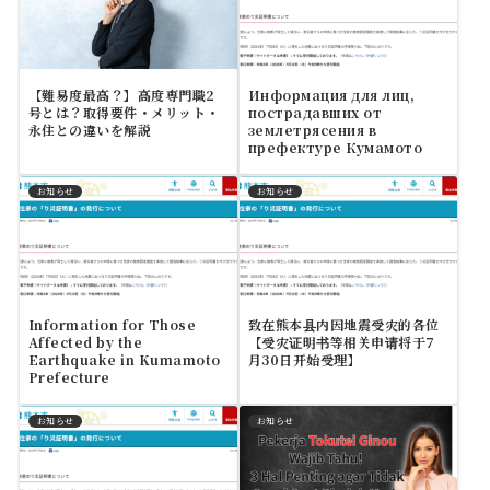
【難易度最高？】高度専門職2
Информация для лиц,
号とは？取得要件・メリット・
пострадавших от
永住との違いを解説
землетрясения в
префектуре Кумамото
お知らせ
お知らせ
Information for Those
致在熊本县内因地震受灾的各位
Affected by the
【受灾证明书等相关申请将于7
Earthquake in Kumamoto
月30日开始受理】
Prefecture
お知らせ
お知らせ