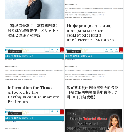
【難易度最高？】高度専門職2
Информация для лиц,
号とは？取得要件・メリット・
пострадавших от
永住との違いを解説
землетрясения в
префектуре Кумамото
お知らせ
お知らせ
Information for Those
致在熊本县内因地震受灾的各位
Affected by the
【受灾证明书等相关申请将于7
Earthquake in Kumamoto
月30日开始受理】
Prefecture
お知らせ
お知らせ