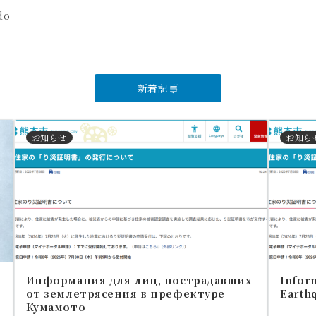
do
新着記事
お知らせ
お知ら
Информация для лиц, пострадавших
Inform
от землетрясения в префектуре
Earth
Кумамото