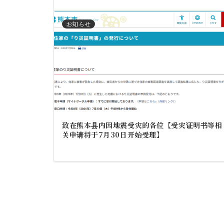
お知らせ
致在熊本县内因地震受灾的各位【受灾证明书等相
关申请将于7月30日开始受理】