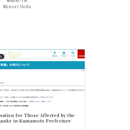
植田美乃里
Minori Ueda
せ
ation for Those Affected by the
quake in Kumamoto Prefecture