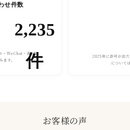
合わせ件数
2,235
・WeChat・各SNS
件
2025年に許可が出
みます。
について
お客様の声