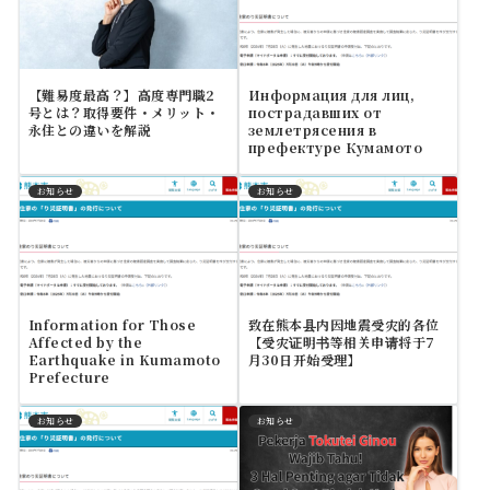
【難易度最高？】高度専門職2
Информация для лиц,
号とは？取得要件・メリット・
пострадавших от
永住との違いを解説
землетрясения в
префектуре Кумамото
お知らせ
お知らせ
Information for Those
致在熊本县内因地震受灾的各位
Affected by the
【受灾证明书等相关申请将于7
Earthquake in Kumamoto
月30日开始受理】
Prefecture
お知らせ
お知らせ