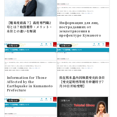
【難易度最高？】高度専門職2
Информация для лиц,
号とは？取得要件・メリット・
пострадавших от
永住との違いを解説
землетрясения в
префектуре Кумамото
お知らせ
お知らせ
Information for Those
致在熊本县内因地震受灾的各位
Affected by the
【受灾证明书等相关申请将于7
Earthquake in Kumamoto
月30日开始受理】
Prefecture
お知らせ
お知らせ