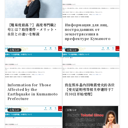
【難易度最高？】高度専門職2
Информация для лиц,
号とは？取得要件・メリット・
пострадавших от
永住との違いを解説
землетрясения в
префектуре Кумамото
お知らせ
お知らせ
Information for Those
致在熊本县内因地震受灾的各位
Affected by the
【受灾证明书等相关申请将于7
Earthquake in Kumamoto
月30日开始受理】
Prefecture
お知らせ
お知らせ