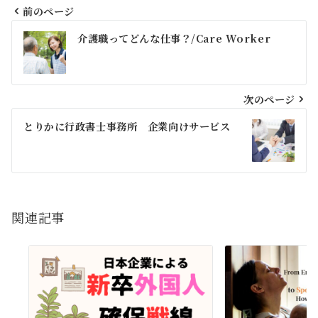
前のページ
投
介護職ってどんな仕事？/Care Worker
稿
ナ
ビ
次のページ
ゲ
とりかに行政書士事務所 企業向けサービス
ー
シ
ョ
関連記事
ン