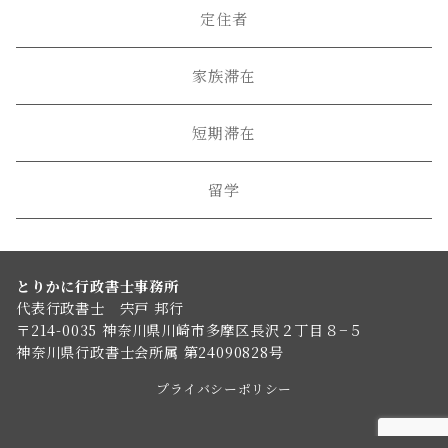
定住者
家族滞在
短期滞在
留学
とりかに行政書士事務所
代表行政書士 宍戸 邦行
〒214-0035 神奈川県川崎市多摩区長沢２丁目８−５
神奈川県行政書士会所属 第24090828号
プライバシーポリシー