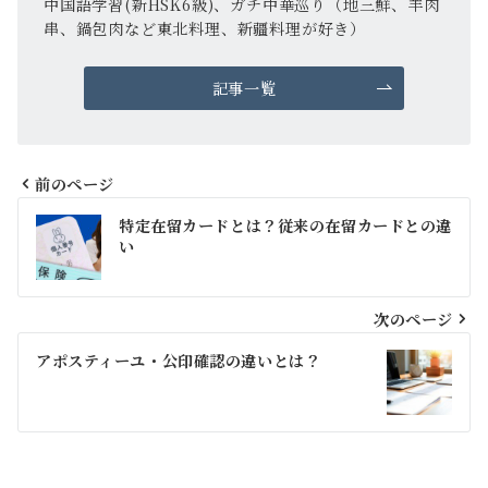
中国語学習(新HSK6級)、ガチ中華巡り（地三鮮、羊肉
串、鍋包肉など東北料理、新疆料理が好き）
記事一覧
前のページ
投
特定在留カードとは？従来の在留カードとの違
稿
い
ナ
ビ
次のページ
ゲ
アポスティーユ・公印確認の違いとは？
ー
シ
ョ