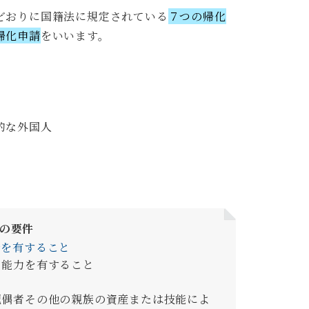
どおりに国籍法に規定されている
７つの帰化
帰化申請
をいいます。
的な外国人
の要件
所を有すること
て能力を有すること
配偶者その他の親族の資産または技能によ